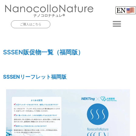
ナノコロナチュレ®
ご購入はこちら
商品紹介
紹介動画
導入実績
よくある質問
お問合せ
会社案内
SSSEN販促物一覧（福岡版）
SSSENリーフレット福岡版